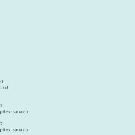
90
na.ch
41
itex-sana.ch
42
itex-sana.ch